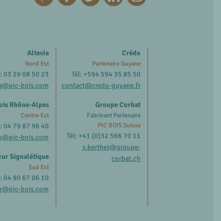
Altevia
Crédo
Nord Est
Partenaire Guyane
l: 03 29 08 50 23
Tél: +594 594 35 85 50
ia@pic-bois.com
contact@credo-guyane.fr
ois Rhône-Alpes
Groupe Corbat
Centre-Est
Fabricant Partenaire
l: 04 79 87 96 40
PIC BOIS Suisse
Tél: +41 (0)32 566 70 11
o@pic-bois.com
s.berthet@groupe-
ur Signalétique
corbat.ch
Sud Est
l: 04 90 67 06 10
r@pic-bois.com