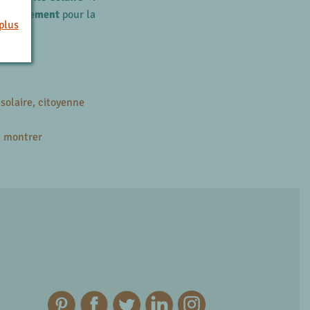
engagement
pour la
plus
solaire, citoyenne
t montrer