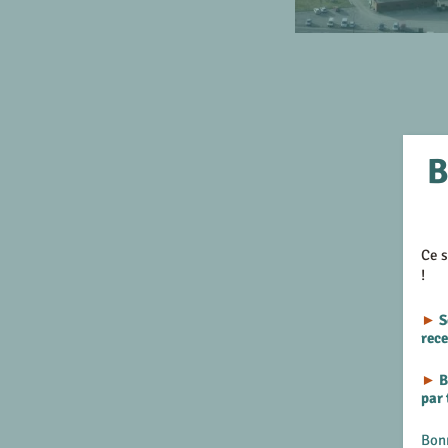
B
Ce s
!
►
S
rec
►
B
par
Bon