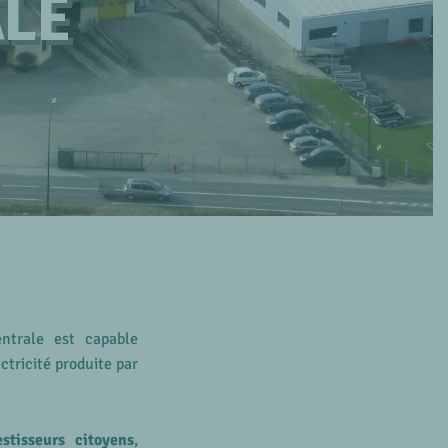
ALE
ntrale est capable
tricité produite par
estisseurs citoyens
,