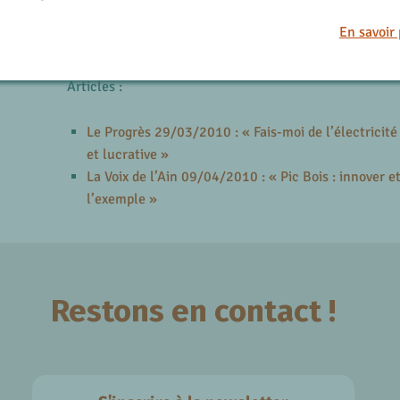
Une opportunité pour PIC BOIS de faire connaître son
En savoir 
production d’énergie renouvelable
.
Articles :
Le Progrès 29/03/2010 : « Fais-moi de l’électricité 
et lucrative »
La Voix de l’Ain 09/04/2010 : « Pic Bois : innover e
l’exemple »
Restons en contact !