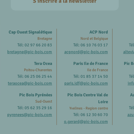
S'inscrire à la newsletter
Cap Ouest Signalétique
ACP Nord
Bretagne
Nord et Belgique
Tél: 02 97 66 20 83
Tél: 06 10 76 03 17
Té
bretagne@pic-bois.com
acpnord@pic-bois.com
altev
Tera Ocea
Paris Ile de France
Pic B
Poitou-Charentes
Ile de France
Tél: 06 25 06 25 44
Tél: 01 85 37 14 50
Té
teraocea@pic-bois.com
paris.idf@pic-bois.com
inf
Pic Bois Pyrénées
Pic Bois Centre Val de
Az
Sud-Ouest
Loire
Tél: 05 62 35 29 16
Té
Yvelines - Region centre
pyrenees@pic-bois.com
Tél: 06 12 30 60 70
azu
o.gerard@pic-bois.com