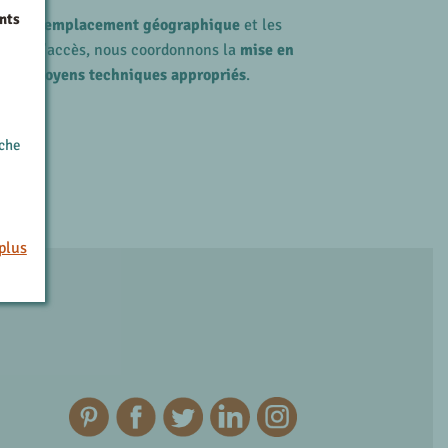
nts
 votre
emplacement géographique
et les
cultés d’accès, nous coordonnons la
mise en
 des moyens techniques appropriés
.
rche
plus