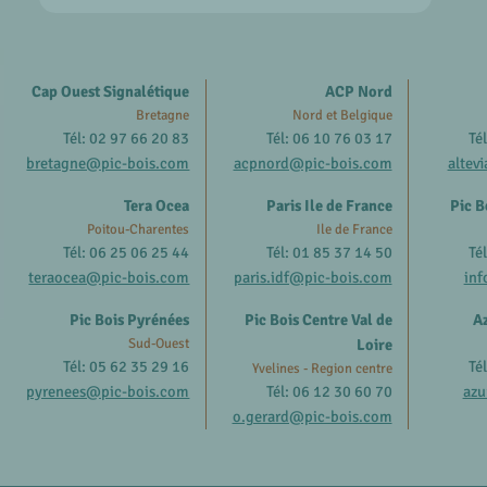
Cap Ouest Signalétique
ACP Nord
Bretagne
Nord et Belgique
Tél: 02 97 66 20 83
Tél: 06 10 76 03 17
Té
bretagne@pic-bois.com
acpnord@pic-bois.com
altev
Tera Ocea
Paris Ile de France
Pic B
Poitou-Charentes
Ile de France
Tél: 06 25 06 25 44
Tél: 01 85 37 14 50
Té
teraocea@pic-bois.com
paris.idf@pic-bois.com
inf
Pic Bois Pyrénées
Pic Bois Centre Val de
Az
Sud-Ouest
Loire
Tél: 05 62 35 29 16
Té
Yvelines - Region centre
pyrenees@pic-bois.com
Tél: 06 12 30 60 70
azu
o.gerard@pic-bois.com