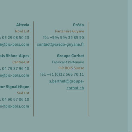
Altevia
Crédo
Nord Est
Partenaire Guyane
l: 03 29 08 50 23
Tél: +594 594 35 85 50
ia@pic-bois.com
contact@credo-guyane.fr
ois Rhône-Alpes
Groupe Corbat
Centre-Est
Fabricant Partenaire
l: 04 79 87 96 40
PIC BOIS Suisse
Tél: +41 (0)32 566 70 11
o@pic-bois.com
s.berthet@groupe-
ur Signalétique
corbat.ch
Sud Est
l: 04 90 67 06 10
r@pic-bois.com