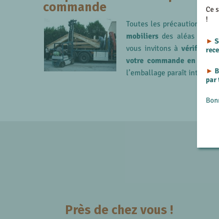
commande
Ce s
!
Toutes les précautions son
mobiliers
des aléas du tra
►
S
vous invitons à
vérifier s
rec
votre commande
en prése
►
B
l’emballage paraît intact.
par
Bon
Près de chez vous !