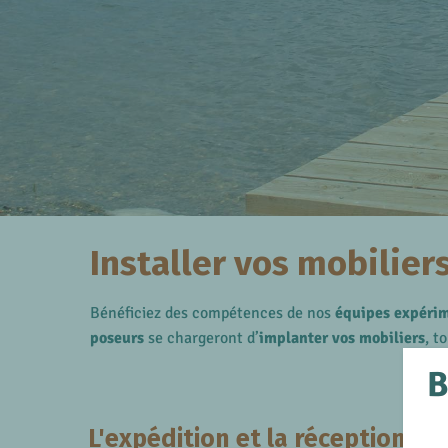
Installer vos mobilier
Bénéficiez des compétences de nos
équipes expéri
poseurs
se chargeront d’
implanter vos mobiliers
, t
B
L'expédition et la réception de