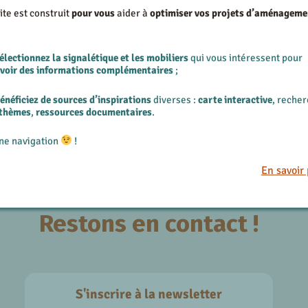
ite est construit
pour vous
aider à
optimiser vos projets d’aménageme
Selon
t prises pour
préserver vos
diffi
nsport. A réception, nous
place
électionnez la signalétique et les mobiliers
qui vous intéressent pour
ystématiquement l’état de
evoir des informations complémentaires
;
nce des livreurs
, même si
énéficiez de sources d’inspirations
diverses :
carte interactive
, reche
 thèmes
,
ressources documentaires
.
ne navigation
!
En savoir 
Restons en contact !
S'inscrire à la newsletter