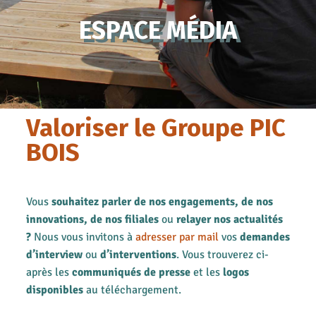
ESPACE MÉDIA
Valoriser le Groupe PIC
BOIS
Vous
souhaitez parler de nos engagements, de nos
innovations, de nos filiales
ou
relayer nos actualités
?
Nous vous invitons à
adresser par mail
vos
demandes
d’interview
ou
d’interventions
. Vous trouverez ci-
après les
communiqués de presse
et les
logos
disponibles
au téléchargement.