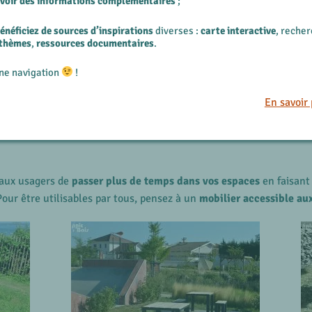
evoir des informations complémentaires
;
énéficiez de sources d’inspirations
diverses :
carte interactive
, reche
 thèmes
,
ressources documentaires
.
ne navigation
!
En savoir 
aux usagers de
passer plus de temps dans vos espaces
en faisant
Pour être utilisables par tous, pensez à un
mobilier accessible au