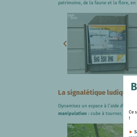
patrimoine, de la faune et la flore, e
B
La signalétique ludique d
Dynamisez un espace à l’aide d’une
s
Ce s
manipulation
: cube à tourner, volets
!
►
S