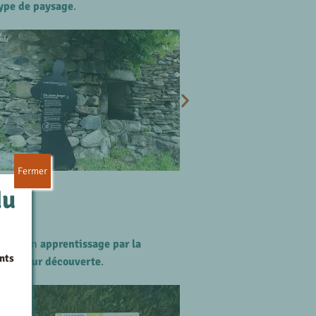
type de paysage
.
Fermer
du
permet un
apprentissage par la
nts
s de leur découverte
.