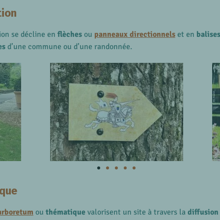
tion
tion se décline en
flèches
ou
panneaux directionnels
et en
balise
es
d’une commune ou d’une randonnée.
ique
arboretum
ou
thématique
valorisent un site à travers la
diffusion