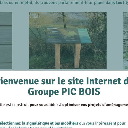
n bois ou en métal, ils trouvent parfaitement leur place dans
tout 
ienvenue sur le site Internet 
'interprétation
Groupe PIC BOIS
ignalétique interactive
. Existante sous différentes formes, elle 
ite est construit
pour vous
aider à
optimiser vos projets d’aménageme
 à soulever, observation ou écoute, les visiteurs deviennent
acteur
électionnez la signalétique et les mobiliers
qui vous intéressent pour