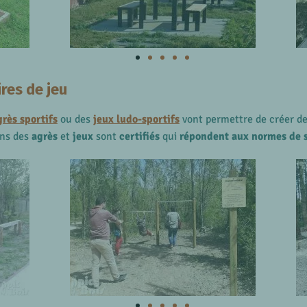
res de jeu
grès sportifs
ou des
j
eux ludo-sportifs
vont permettre de créer d
ons des
agrès
et
jeux
sont
certifiés
qui
répondent aux normes de s