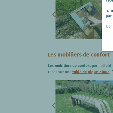
rec
►
B
par
Bon
Les mobiliers de confort
Les
mobiliers de confort
permettent 
repas sur une
table de pique-nique
. 