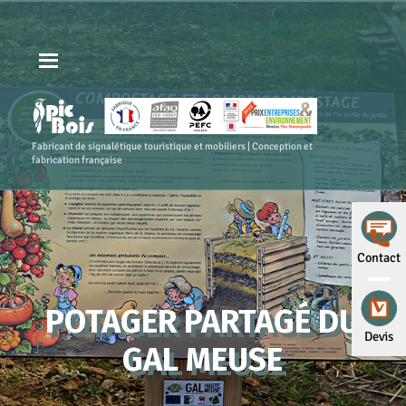
Fabricant de signalétique touristique et mobiliers | Conception et
fabrication française
Contact
POTAGER PARTAGÉ DU
Devis
GAL MEUSE