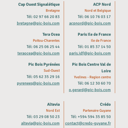
Cap Ouest Signalétique
ACP Nord
Bretagne
Nord et Belgique
Tél: 02 97 66 20 83
Tél: 06 10 76 03 17
bretagne@pic-bois.com
acpnord@pic-bois.com
Tera Ocea
Paris Ile de France
Poitou-Charentes
Ile de France
Tél: 06 25 06 25 44
Tél: 01 85 37 14 50
teraocea@pic-bois.com
paris.idf@pic-bois.com
Pic Bois Pyrénées
Pic Bois Centre Val de
Sud-Ouest
Loire
Tél: 05 62 35 29 16
Yvelines - Region centre
pyrenees@pic-bois.com
Tél: 06 12 30 60 70
o.gerard@pic-bois.com
Altevia
Crédo
Nord Est
Partenaire Guyane
Tél: 03 29 08 50 23
Tél: +594 594 35 85 50
altevia@pic-bois.com
contact@credo-guyane.fr