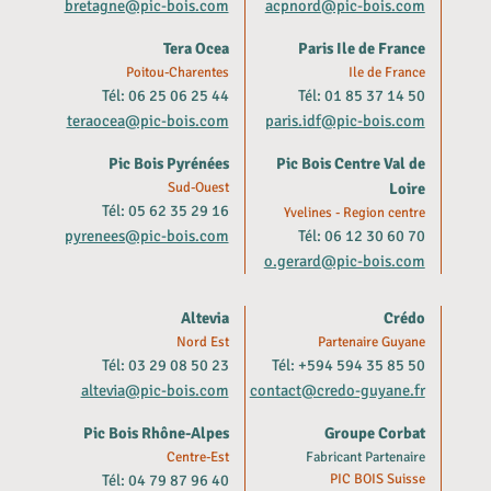
bretagne@pic-bois.com
acpnord@pic-bois.com
Tera Ocea
Paris Ile de France
Poitou-Charentes
Ile de France
Tél: 06 25 06 25 44
Tél: 01 85 37 14 50
teraocea@pic-bois.com
paris.idf@pic-bois.com
Pic Bois Pyrénées
Pic Bois Centre Val de
Sud-Ouest
Loire
Tél: 05 62 35 29 16
Yvelines - Region centre
pyrenees@pic-bois.com
Tél: 06 12 30 60 70
o.gerard@pic-bois.com
Altevia
Crédo
Nord Est
Partenaire Guyane
Tél: 03 29 08 50 23
Tél: +594 594 35 85 50
altevia@pic-bois.com
contact@credo-guyane.fr
Pic Bois Rhône-Alpes
Groupe Corbat
Centre-Est
Fabricant Partenaire
Tél: 04 79 87 96 40
PIC BOIS Suisse