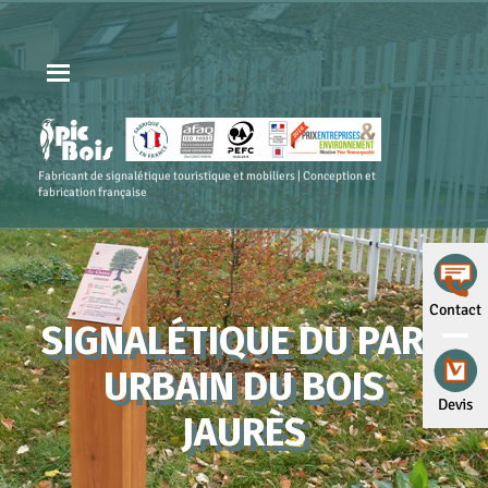
Fabricant de signalétique touristique et mobiliers | Conception et
fabrication française
Contact
SIGNALÉTIQUE DU PARC
URBAIN DU BOIS
Devis
JAURÈS