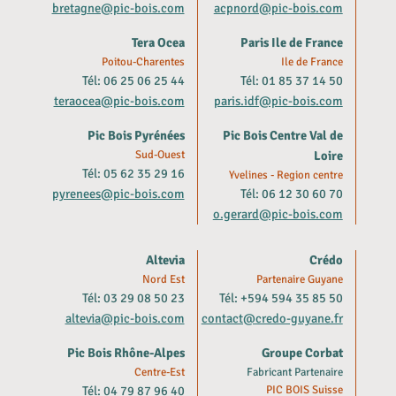
bretagne@pic-bois.com
acpnord@pic-bois.com
Tera Ocea
Paris Ile de France
Poitou-Charentes
Ile de France
Tél: 06 25 06 25 44
Tél: 01 85 37 14 50
teraocea@pic-bois.com
paris.idf@pic-bois.com
Pic Bois Pyrénées
Pic Bois Centre Val de
Sud-Ouest
Loire
Tél: 05 62 35 29 16
Yvelines - Region centre
pyrenees@pic-bois.com
Tél: 06 12 30 60 70
o.gerard@pic-bois.com
Altevia
Crédo
Nord Est
Partenaire Guyane
Tél: 03 29 08 50 23
Tél: +594 594 35 85 50
altevia@pic-bois.com
contact@credo-guyane.fr
Pic Bois Rhône-Alpes
Groupe Corbat
Centre-Est
Fabricant Partenaire
Tél: 04 79 87 96 40
PIC BOIS Suisse