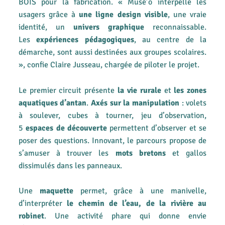
BOIS pour la fabrication. « Musé’o interpelle les
usagers grâce à
une ligne design visible
, une vraie
identité, un
univers graphique
reconnaissable.
Les
expériences pédagogiques
, au centre de la
démarche, sont aussi destinées aux groupes scolaires.
», confie Claire Jusseau, chargée de piloter le projet.
Le premier circuit présente
la vie rurale
et
les zones
aquatiques d’antan
.
Axés sur la manipulation
: volets
à soulever, cubes à tourner, jeu d’observation,
5
espaces de découverte
permettent d’observer et se
poser des questions. Innovant, le parcours propose de
s’amuser à trouver les
mots
bretons
et gallos
dissimulés dans les panneaux.
Une
maquette
permet, grâce à une manivelle,
d’interpréter
le chemin de l’eau, de la rivière au
robinet
. Une activité phare qui donne envie