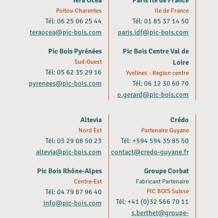
Poitou-Charentes
Ile de France
Tél: 06 25 06 25 44
Tél: 01 85 37 14 50
teraocea@pic-bois.com
paris.idf@pic-bois.com
Pic Bois Pyrénées
Pic Bois Centre Val de
Sud-Ouest
Loire
Tél: 05 62 35 29 16
Yvelines - Region centre
pyrenees@pic-bois.com
Tél: 06 12 30 60 70
o.gerard@pic-bois.com
Altevia
Crédo
Nord Est
Partenaire Guyane
Tél: 03 29 08 50 23
Tél: +594 594 35 85 50
altevia@pic-bois.com
contact@credo-guyane.fr
Pic Bois Rhône-Alpes
Groupe Corbat
Centre-Est
Fabricant Partenaire
Tél: 04 79 87 96 40
PIC BOIS Suisse
Tél: +41 (0)32 566 70 11
info@pic-bois.com
s.berthet@groupe-