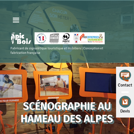
Fabricant de signalétique touristique et mobiliers | Conception et
fabrication française
Contact
SCÉNOGRAPHIE AU
Devis
HAMEAU DES ALPES