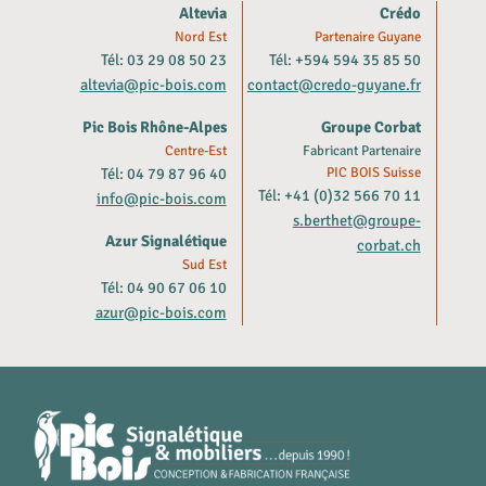
Altevia
Crédo
Nord Est
Partenaire Guyane
Tél: 03 29 08 50 23
Tél: +594 594 35 85 50
altevia@pic-bois.com
contact@credo-guyane.fr
Pic Bois Rhône-Alpes
Groupe Corbat
Centre-Est
Fabricant Partenaire
Tél: 04 79 87 96 40
PIC BOIS Suisse
Tél: +41 (0)32 566 70 11
info@pic-bois.com
s.berthet@groupe-
Azur Signalétique
corbat.ch
Sud Est
Tél: 04 90 67 06 10
azur@pic-bois.com