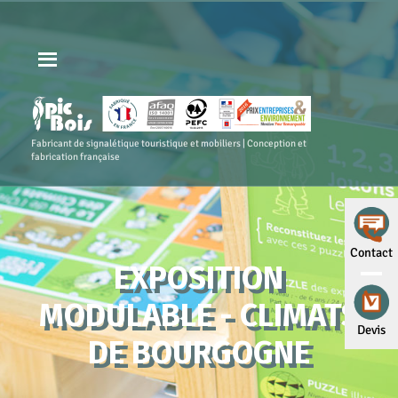
Fabricant de signalétique touristique et mobiliers | Conception et
fabrication française
Contact
EXPOSITION
MODULABLE - CLIMATS
Devis
DE BOURGOGNE