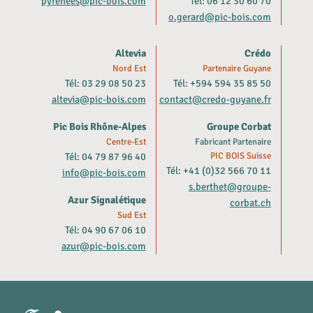
pyrenees@pic-bois.com
Tél: 06 12 30 60 70
o.gerard@pic-bois.com
Altevia
Crédo
Nord Est
Partenaire Guyane
Tél: 03 29 08 50 23
Tél: +594 594 35 85 50
altevia@pic-bois.com
contact@credo-guyane.fr
Pic Bois Rhône-Alpes
Groupe Corbat
Centre-Est
Fabricant Partenaire
Tél: 04 79 87 96 40
PIC BOIS Suisse
Tél: +41 (0)32 566 70 11
info@pic-bois.com
s.berthet@groupe-
Azur Signalétique
corbat.ch
Sud Est
Tél: 04 90 67 06 10
azur@pic-bois.com