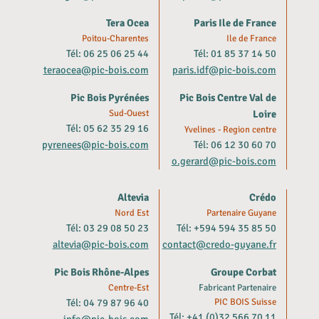
Tera Ocea
Paris Ile de France
Poitou-Charentes
Ile de France
Tél: 06 25 06 25 44
Tél: 01 85 37 14 50
teraocea@pic-bois.com
paris.idf@pic-bois.com
Pic Bois Pyrénées
Pic Bois Centre Val de
Sud-Ouest
Loire
Tél: 05 62 35 29 16
Yvelines - Region centre
pyrenees@pic-bois.com
Tél: 06 12 30 60 70
o.gerard@pic-bois.com
Altevia
Crédo
Nord Est
Partenaire Guyane
Tél: 03 29 08 50 23
Tél: +594 594 35 85 50
altevia@pic-bois.com
contact@credo-guyane.fr
Pic Bois Rhône-Alpes
Groupe Corbat
Centre-Est
Fabricant Partenaire
Tél: 04 79 87 96 40
PIC BOIS Suisse
Tél: +41 (0)32 566 70 11