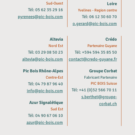
Sud-Ouest
Loire
Tél: 05 62 35 29 16
Yvelines - Region centre
pyrenees@pic-bois.com
Tél: 06 12 30 60 70
o.gerard@pic-bois.com
Altevia
Crédo
Nord Est
Partenaire Guyane
Tél: 03 29 08 50 23
Tél: +594 594 35 85 50
altevia@pic-bois.com
contact@credo-guyane.fr
Pic Bois Rhône-Alpes
Groupe Corbat
Centre-Est
Fabricant Partenaire
Tél: 04 79 87 96 40
PIC BOIS Suisse
Tél: +41 (0)32 566 70 11
info@pic-bois.com
s.berthet@groupe-
Azur Signalétique
corbat.ch
Sud Est
Tél: 04 90 67 06 10
azur@pic-bois.com