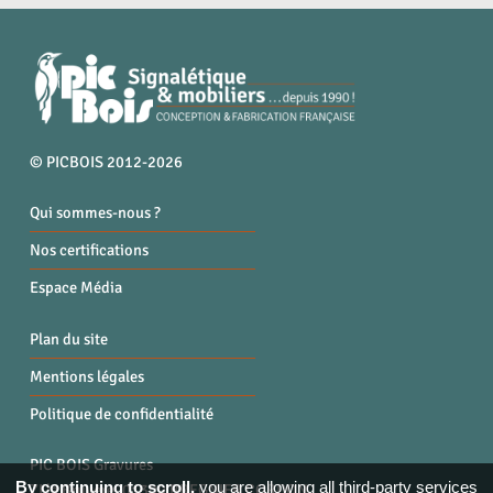
© PICBOIS 2012-2026
Qui sommes-nous ?
Nos certifications
Espace Média
Plan du site
Mentions légales
Politique de confidentialité
PIC BOIS Gravures
By continuing to scroll,
you are allowing all third-party services
ZI la Bruyère, 01300 BREGNIER CORDON