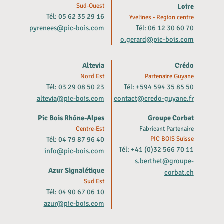
Sud-Ouest
Loire
Tél: 05 62 35 29 16
Yvelines - Region centre
pyrenees@pic-bois.com
Tél: 06 12 30 60 70
o.gerard@pic-bois.com
Altevia
Crédo
Nord Est
Partenaire Guyane
Tél: 03 29 08 50 23
Tél: +594 594 35 85 50
altevia@pic-bois.com
contact@credo-guyane.fr
Pic Bois Rhône-Alpes
Groupe Corbat
Centre-Est
Fabricant Partenaire
Tél: 04 79 87 96 40
PIC BOIS Suisse
Tél: +41 (0)32 566 70 11
info@pic-bois.com
s.berthet@groupe-
Azur Signalétique
corbat.ch
Sud Est
Tél: 04 90 67 06 10
azur@pic-bois.com