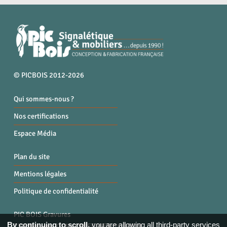
© PICBOIS 2012-2026
Qui sommes-nous ?
Nos certifications
Espace Média
Plan du site
Mentions légales
Politique de confidentialité
PIC BOIS Gravures
By continuing to scroll,
you are allowing all third-party services
ZI la Bruyère, 01300 BREGNIER CORDON