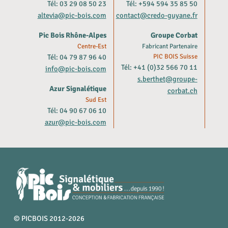
Tél: 03 29 08 50 23
Tél: +594 594 35 85 50
altevia@pic-bois.com
contact@credo-guyane.fr
Pic Bois Rhône-Alpes
Groupe Corbat
Centre-Est
Fabricant Partenaire
Tél: 04 79 87 96 40
PIC BOIS Suisse
Tél: +41 (0)32 566 70 11
info@pic-bois.com
s.berthet@groupe-
Azur Signalétique
corbat.ch
Sud Est
Tél: 04 90 67 06 10
azur@pic-bois.com
© PICBOIS 2012-2026