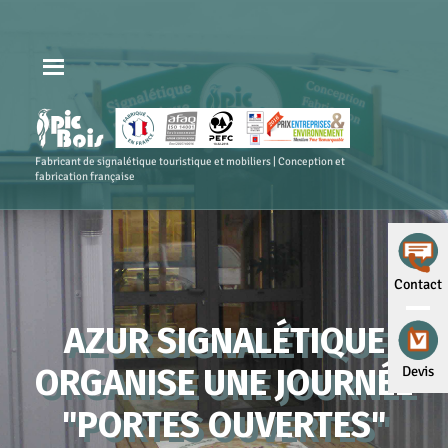
Fabricant de signalétique touristique et mobiliers | Conception et
fabrication française
Contact
AZUR SIGNALÉTIQUE
ORGANISE UNE JOURNÉE
Devis
"PORTES OUVERTES"