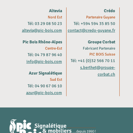
Altevia
Crédo
Nord Est
Partenaire Guyane
Tél: 03 29 08 50 23
Tél: +594 594 35 85 50
altevia@pic-bois.com
contact@credo-guyane.fr
Pic Bois Rhône-Alpes
Groupe Corbat
Centre-Est
Fabricant Partenaire
Tél: 04 79 87 96 40
PIC BOIS Suisse
Tél: +41 (0)32 566 70 11
info@pic-bois.com
s.berthet@groupe-
Azur Signalétique
corbat.ch
Sud Est
Tél: 04 90 67 06 10
azur@pic-bois.com