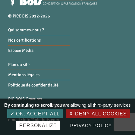
© PICBOIS 2012-2026
Qui sommes-nous ?
Nos certifications
Espace Média
Plan du site
Mentions légales
Politique de confidentialité
PIC BOIS Gravures
By continuing to scroll,
you are allowing all third-party services
ZI la Bruyère, 01300 BREGNIER CORDON
Tél. : 04 79 87 96 40
OK, ACCEPT ALL
DENY ALL COOKIES
e-mail :
info@pic-bois.com
PERSONALIZE
PRIVACY POLICY