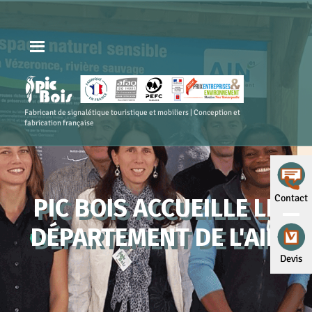
Fabricant de signalétique touristique et mobiliers | Conception et
fabrication française
Contact
PIC BOIS ACCUEILLE LE
DÉPARTEMENT DE L'AIN
Devis