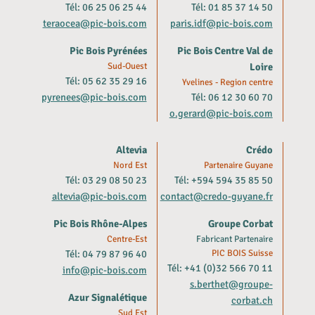
Tél: 06 25 06 25 44
Tél: 01 85 37 14 50
teraocea@pic-bois.com
paris.idf@pic-bois.com
Pic Bois Pyrénées
Pic Bois Centre Val de
Sud-Ouest
Loire
Tél: 05 62 35 29 16
Yvelines - Region centre
pyrenees@pic-bois.com
Tél: 06 12 30 60 70
o.gerard@pic-bois.com
Altevia
Crédo
Nord Est
Partenaire Guyane
Tél: 03 29 08 50 23
Tél: +594 594 35 85 50
altevia@pic-bois.com
contact@credo-guyane.fr
Pic Bois Rhône-Alpes
Groupe Corbat
Centre-Est
Fabricant Partenaire
Tél: 04 79 87 96 40
PIC BOIS Suisse
Tél: +41 (0)32 566 70 11
info@pic-bois.com
s.berthet@groupe-
Azur Signalétique
corbat.ch
Sud Est