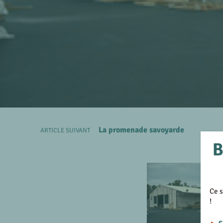
La promenade savoyarde
ARTICLE SUIVANT
B
Ce s
!