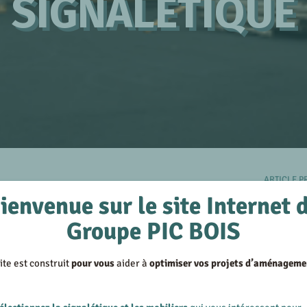
SIGNALÉTIQUE
ARTICLE P
ienvenue sur le site Internet 
Groupe PIC BOIS
Azur Signalétique
et toute son équipe sont installés
1510 Chemin de Lira
,
à Carpentras
.
ite est construit
pour vous
aider à
optimiser vos projets d’aménageme
Le numéro de téléphone et les adresses email sont in