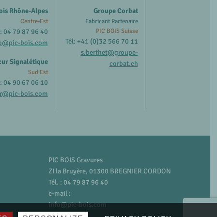
ois Rhône-Alpes
Groupe Corbat
Centre-Est
Fabricant Partenaire
l: 04 79 87 96 40
PIC BOIS Suisse
Tél: +41 (0)32 566 70 11
o@pic-bois.com
s.berthet@groupe-
ur Signalétique
corbat.ch
Sud Est
l: 04 90 67 06 10
r@pic-bois.com
PIC BOIS Gravures
ZI la Bruyère, 01300 BREGNIER CORDON
Tél. : 04 79 87 96 40
e-mail :
info@pic-bois.com