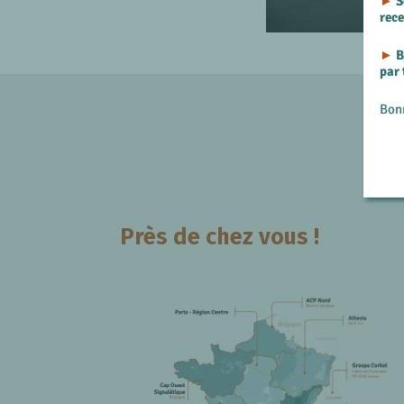
►
S
rec
►
B
par
Bon
Près de chez vous !