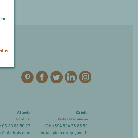
rche
plus
Altevia
Crédo
Nord Est
Partenaire Guyane
l: 03 29 08 50 23
Tél: +594 594 35 85 50
ia@pic-bois.com
contact@credo-guyane.fr