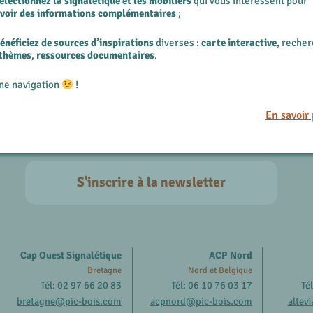
électionnez la signalétique et les mobiliers
qui vous intéressent pour
evoir des informations complémentaires
;
énéficiez de sources d’inspirations
diverses :
carte interactive
, reche
 thèmes
,
ressources documentaires
.
ne navigation
!
Restons en contact !
En savoir 
S'inscrire à la newsletter
Cap Ouest Signalétique
ACP Nord
Bretagne
Nord et Belgique
Tél: 02 97 66 20 83
Tél: 06 10 76 03 17
Té
bretagne@pic-bois.com
acpnord@pic-bois.com
altev