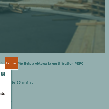
Pic Bois a obtenu la certification PEFC !
Fermer
RÉCÉDENT
du
 depuis le 23 mai au
nts
changés.