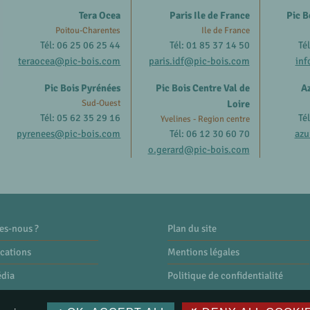
Tera Ocea
Paris Ile de France
Pic B
Poitou-Charentes
Ile de France
Tél: 06 25 06 25 44
Tél: 01 85 37 14 50
Té
teraocea@pic-bois.com
paris.idf@pic-bois.com
inf
Pic Bois Pyrénées
Pic Bois Centre Val de
Az
Sud-Ouest
Loire
Tél: 05 62 35 29 16
Té
Yvelines - Region centre
pyrenees@pic-bois.com
Tél: 06 12 30 60 70
azu
o.gerard@pic-bois.com
es-nous ?
Plan du site
ications
Mentions légales
édia
Politique de confidentialité