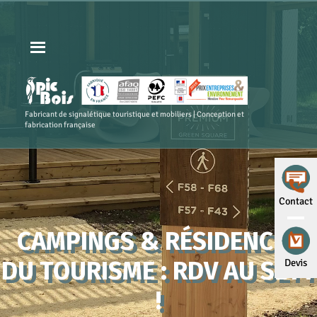
Fabricant de signalétique touristique et mobiliers | Conception et
fabrication française
Contact
CAMPINGS & RÉSIDENCES
DU TOURISME : RDV AU SETT
Devis
!