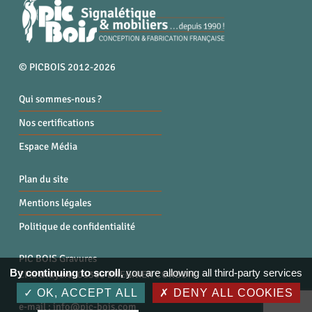
© PICBOIS 2012-2026
Qui sommes-nous ?
Nos certifications
Espace Média
Plan du site
Mentions légales
Politique de confidentialité
PIC BOIS Gravures
By continuing to scroll,
you are allowing all third-party services
ZI la Bruyère, 01300 BREGNIER CORDON
Tél. : 04 79 87 96 40
OK, ACCEPT ALL
DENY ALL COOKIES
e-mail :
info@pic-bois.com