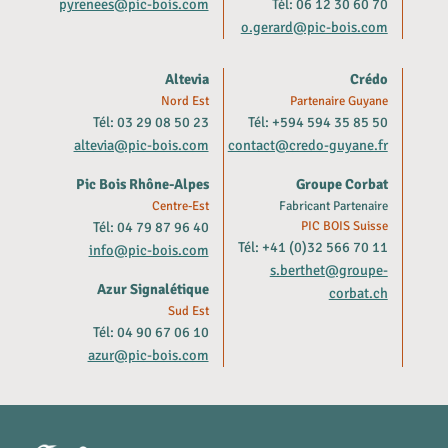
pyrenees@pic-bois.com
Tél: 06 12 30 60 70
o.gerard@pic-bois.com
Altevia
Crédo
Nord Est
Partenaire Guyane
Tél: 03 29 08 50 23
Tél: +594 594 35 85 50
altevia@pic-bois.com
contact@credo-guyane.fr
Pic Bois Rhône-Alpes
Groupe Corbat
Centre-Est
Fabricant Partenaire
Tél: 04 79 87 96 40
PIC BOIS Suisse
Tél: +41 (0)32 566 70 11
info@pic-bois.com
s.berthet@groupe-
Azur Signalétique
corbat.ch
Sud Est
Tél: 04 90 67 06 10
azur@pic-bois.com