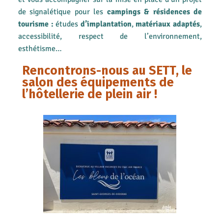
de signalétique pour les
campings & résidences de
tourisme :
études
d’implantation
,
matériaux adaptés
,
accessibilité, respect de l’environnement,
esthétisme…
Rencontrons-nous au SETT, le
salon des équipements de
l’hôtellerie de plein air !