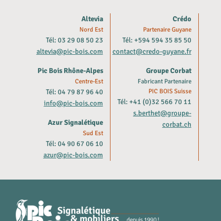
Altevia
Crédo
Nord Est
Partenaire Guyane
Tél: 03 29 08 50 23
Tél: +594 594 35 85 50
altevia@pic-bois.com
contact@credo-guyane.fr
Pic Bois Rhône-Alpes
Groupe Corbat
Centre-Est
Fabricant Partenaire
Tél: 04 79 87 96 40
PIC BOIS Suisse
Tél: +41 (0)32 566 70 11
info@pic-bois.com
s.berthet@groupe-
Azur Signalétique
corbat.ch
Sud Est
Tél: 04 90 67 06 10
azur@pic-bois.com