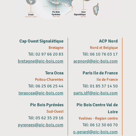
Cap Ouest Signalétique
ACP Nord
Bretagne
Nord et Belgique
Tél: 02 97 66 20 83
Tél: 06 10 76 03 17
bretagne@pic-bois.com
acpnord@pic-bois.com
Tera Ocea
Paris Ile de France
Poitou-Charentes
Ile de France
Tél: 06 25 06 25 44
Tél: 01 85 37 14 50
teraocea@pic-bois.com
paris.idf@pic-bois.com
Pic Bois Pyrénées
Pic Bois Centre Val de
Sud-Ouest
Loire
Tél: 05 62 35 29 16
Yvelines - Region centre
pyrenees@pic-bois.com
Tél: 06 12 30 60 70
o.gerard@pic-bois.com