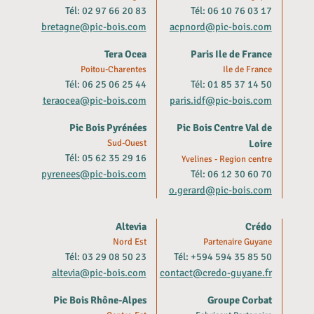
Tél: 02 97 66 20 83
Tél: 06 10 76 03 17
bretagne@pic-bois.com
acpnord@pic-bois.com
Tera Ocea
Paris Ile de France
Poitou-Charentes
Ile de France
Tél: 06 25 06 25 44
Tél: 01 85 37 14 50
teraocea@pic-bois.com
paris.idf@pic-bois.com
Pic Bois Pyrénées
Pic Bois Centre Val de
Sud-Ouest
Loire
Tél: 05 62 35 29 16
Yvelines - Region centre
pyrenees@pic-bois.com
Tél: 06 12 30 60 70
o.gerard@pic-bois.com
Altevia
Crédo
Nord Est
Partenaire Guyane
Tél: 03 29 08 50 23
Tél: +594 594 35 85 50
altevia@pic-bois.com
contact@credo-guyane.fr
Pic Bois Rhône-Alpes
Groupe Corbat