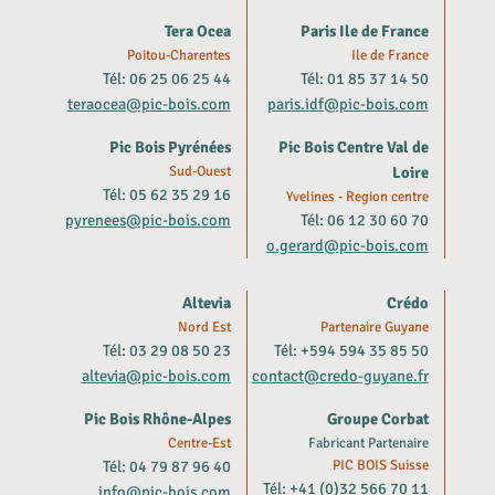
Tera Ocea
Paris Ile de France
Poitou-Charentes
Ile de France
Tél: 06 25 06 25 44
Tél: 01 85 37 14 50
teraocea@pic-bois.com
paris.idf@pic-bois.com
Pic Bois Pyrénées
Pic Bois Centre Val de
Sud-Ouest
Loire
Tél: 05 62 35 29 16
Yvelines - Region centre
pyrenees@pic-bois.com
Tél: 06 12 30 60 70
o.gerard@pic-bois.com
Altevia
Crédo
Nord Est
Partenaire Guyane
Tél: 03 29 08 50 23
Tél: +594 594 35 85 50
altevia@pic-bois.com
contact@credo-guyane.fr
Pic Bois Rhône-Alpes
Groupe Corbat
Centre-Est
Fabricant Partenaire
Tél: 04 79 87 96 40
PIC BOIS Suisse
Tél: +41 (0)32 566 70 11
info@pic-bois.com