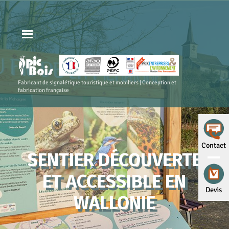
Fabricant de signalétique touristique et mobiliers | Conception et
fabrication française
Contact
SENTIER DÉCOUVERTE
ET ACCESSIBLE EN
Devis
WALLONIE