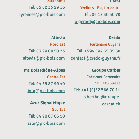
Sud-Ouest
Loire
Tél: 05 62 35 29 16
Yvelines - Region centre
pyrenees@pic-bois.com
Tél: 06 12 30 60 70
o.gerard@pic-bois.com
Altevia
Crédo
Nord Est
Partenaire Guyane
Tél: 03 29 08 50 23
Tél: +594 594 35 85 50
altevia@pic-bois.com
contact@credo-guyane.fr
Pic Bois Rhône-Alpes
Groupe Corbat
Centre-Est
Fabricant Partenaire
Tél: 04 79 87 96 40
PIC BOIS Suisse
Tél: +41 (0)32 566 70 11
info@pic-bois.com
s.berthet@groupe-
Azur Signalétique
corbat.ch
Sud Est
Tél: 04 90 67 06 10
azur@pic-bois.com