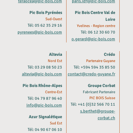
teraocea@pic-bois.com
paris.idf@pic-bois.com
Pic Bois Pyrénées
Pic Bois Centre Val de
Sud-Ouest
Loire
Tél: 05 62 35 29 16
Yvelines - Region centre
pyrenees@pic-bois.com
Tél: 06 12 30 60 70
o.gerard@pic-bois.com
Altevia
Crédo
Nord Est
Partenaire Guyane
Tél: 03 29 08 50 23
Tél: +594 594 35 85 50
altevia@pic-bois.com
contact@credo-guyane.fr
Pic Bois Rhône-Alpes
Groupe Corbat
Centre-Est
Fabricant Partenaire
Tél: 04 79 87 96 40
PIC BOIS Suisse
Tél: +41 (0)32 566 70 11
info@pic-bois.com
s.berthet@groupe-
Azur Signalétique
corbat.ch
Sud Est
Tél: 04 90 67 06 10