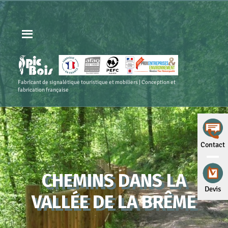
Fabricant de signalétique touristique et mobiliers | Conception et
fabrication française
Contact
CHEMINS DANS LA
Devis
VALLÉE DE LA BRÊME