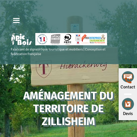
Fabricant de signalétique touristique et mobiliers | Conception et
fabrication française
Contact
AMÉNAGEMENT DU
TERRITOIRE DE
Devis
ZILLISHEIM