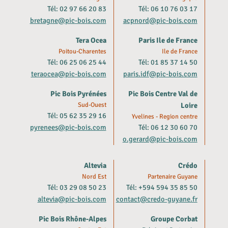
Tél: 02 97 66 20 83
Tél: 06 10 76 03 17
bretagne@pic-bois.com
acpnord@pic-bois.com
Tera Ocea
Paris Ile de France
Poitou-Charentes
Ile de France
Tél: 06 25 06 25 44
Tél: 01 85 37 14 50
teraocea@pic-bois.com
paris.idf@pic-bois.com
Pic Bois Pyrénées
Pic Bois Centre Val de
Sud-Ouest
Loire
Tél: 05 62 35 29 16
Yvelines - Region centre
pyrenees@pic-bois.com
Tél: 06 12 30 60 70
o.gerard@pic-bois.com
Altevia
Crédo
Nord Est
Partenaire Guyane
Tél: 03 29 08 50 23
Tél: +594 594 35 85 50
altevia@pic-bois.com
contact@credo-guyane.fr
Pic Bois Rhône-Alpes
Groupe Corbat