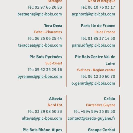
Bretagne
Nord et Belgique
Tél: 02 97 66 20 83
Tél: 06 10 76 03 17
bretagne@pic-bois.com
acpnord@pic-bois.com
Tera Ocea
Paris Ile de France
Poitou-Charentes
Ile de France
Tél: 06 25 06 25 44
Tél: 01 85 37 14 50
teraocea@pic-bois.com
paris.idf@pic-bois.com
Pic Bois Pyrénées
Pic Bois Centre Val de
Sud-Ouest
Loire
Tél: 05 62 35 29 16
Yvelines - Region centre
pyrenees@pic-bois.com
Tél: 06 12 30 60 70
o.gerard@pic-bois.com
Altevia
Crédo
Nord Est
Partenaire Guyane
Tél: 03 29 08 50 23
Tél: +594 594 35 85 50
altevia@pic-bois.com
contact@credo-guyane.fr
Pic Bois Rhône-Alpes
Groupe Corbat