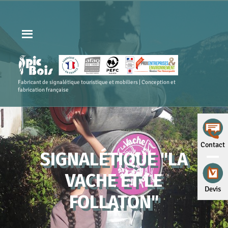
Fabricant de signalétique touristique et mobiliers | Conception et
fabrication française
Contact
SIGNALÉTIQUE "LA
VACHE ET LE
Devis
FOLLATON"