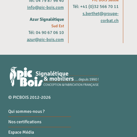
Tél: 04 79 87 96 40
Tél: +41 (0)32 566 70 11
info@pic-bois.com
s.berthet@groupe-
Azur Signalétique
corbat.ch
Sud Est
Tél: 04 90 67 06 10
azur@pic-bois.com
© PICBOIS 2012-2026
Qui sommes-nous ?
Nos certifications
Espace Média