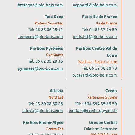
bretagne@pic-bois.com
acpnord@pic-bois.com
Tera Ocea
Paris Ile de France
Poitou-Charentes
Ile de France
Tél: 06 25 06 25 44
Tél: 01 85 37 14 50
teraocea@pic-bois.com
paris.idf@pic-bois.com
Pic Bois Pyrénées
Pic Bois Centre Val de
Sud-Ouest
Loire
Tél: 05 62 35 29 16
Yvelines - Region centre
pyrenees@pic-bois.com
Tél: 06 12 30 60 70
o.gerard@pic-bois.com
Altevia
Crédo
Nord Est
Partenaire Guyane
Tél: 03 29 08 50 23
Tél: +594 594 35 85 50
altevia@pic-bois.com
contact@credo-guyane.fr
Pic Bois Rhône-Alpes
Groupe Corbat
Centre-Est
Fabricant Partenaire
PIC BOIS Suisse