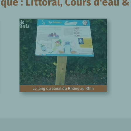
ue : Littoral, Cours d'eau &
Le long du canal du Rhône au Rhin