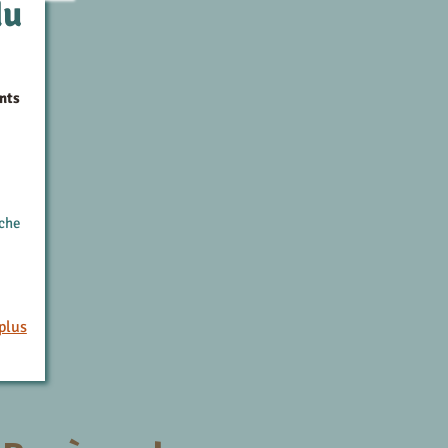
du
nts
rche
plus