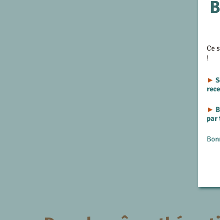
B
Ce s
!
►
S
rec
►
B
par
Bon