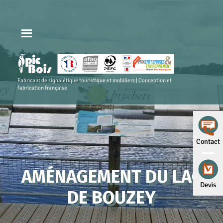
Fabricant de signalétique touristique et mobiliers | Conception et
fabrication française
Contact
AMÉNAGEMENT DU LAC
Devis
DE BOUZEY