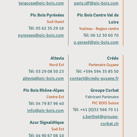
teraocea@pic-bois.com
paris.idf@pic-bois.com
Pic Bois Pyrénées
Pic Bois Centre Val de
Sud-Ouest
Loire
Tél: 05 62 35 29 16
Yvelines - Region centre
pyrenees@pic-bois.com
Tél: 06 12 30 60 70
o.gerard@pic-bois.com
Altevia
Crédo
Nord Est
Partenaire Guyane
Tél: 03 29 08 50 23
Tél: +594 594 35 85 50
altevia@pic-bois.com
contact@credo-guyane.fr
Pic Bois Rhône-Alpes
Groupe Corbat
Centre-Est
Fabricant Partenaire
Tél: 04 79 87 96 40
PIC BOIS Suisse
Tél: +41 (0)32 566 70 11
info@pic-bois.com
s.berthet@groupe-
Azur Signalétique
corbat.ch
Sud Est
Tél: 04 90 67 06 10