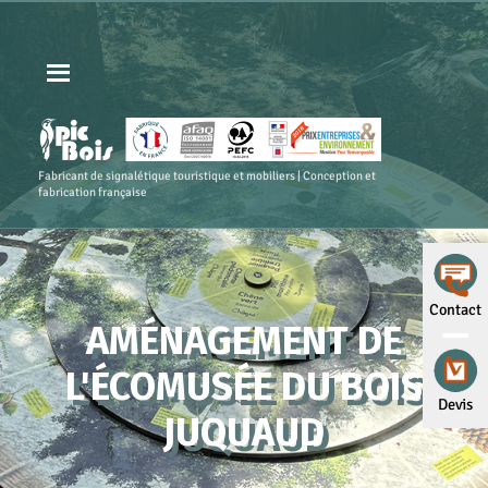
Fabricant de signalétique touristique et mobiliers | Conception et
fabrication française
Contact
AMÉNAGEMENT DE
L'ÉCOMUSÉE DU BOIS
Devis
JUQUAUD