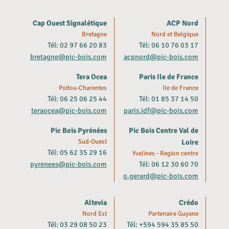
Cap Ouest Signalétique
ACP Nord
Bretagne
Nord et Belgique
Tél: 02 97 66 20 83
Tél: 06 10 76 03 17
bretagne@pic-bois.com
acpnord@pic-bois.com
Tera Ocea
Paris Ile de France
Poitou-Charentes
Ile de France
Tél: 06 25 06 25 44
Tél: 01 85 37 14 50
teraocea@pic-bois.com
paris.idf@pic-bois.com
Pic Bois Pyrénées
Pic Bois Centre Val de
Sud-Ouest
Loire
Tél: 05 62 35 29 16
Yvelines - Region centre
pyrenees@pic-bois.com
Tél: 06 12 30 60 70
o.gerard@pic-bois.com
Altevia
Crédo
Nord Est
Partenaire Guyane
Tél: 03 29 08 50 23
Tél: +594 594 35 85 50