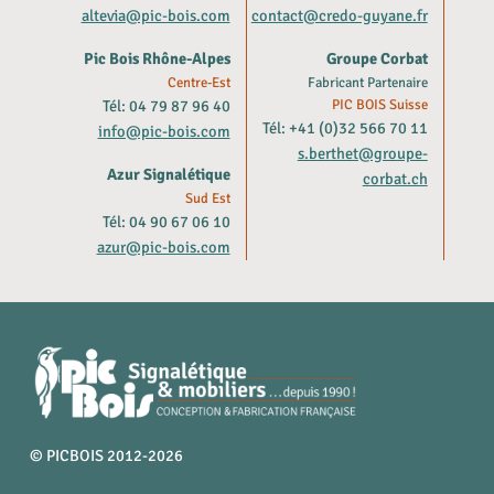
altevia@pic-bois.com
contact@credo-guyane.fr
Pic Bois Rhône-Alpes
Groupe Corbat
Centre-Est
Fabricant Partenaire
Tél: 04 79 87 96 40
PIC BOIS Suisse
Tél: +41 (0)32 566 70 11
info@pic-bois.com
s.berthet@groupe-
Azur Signalétique
corbat.ch
Sud Est
Tél: 04 90 67 06 10
azur@pic-bois.com
© PICBOIS 2012-2026