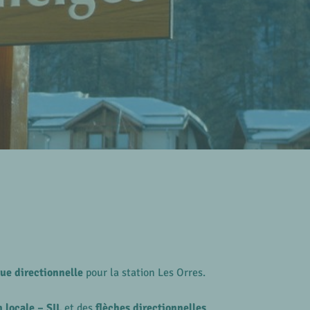
e directionnelle
pour la station Les Orres.
 locale – SIL
et des
flèches directionnelles