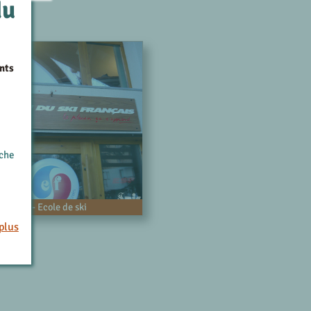
du
nts
rche
seigne - Ecole de ski
plus