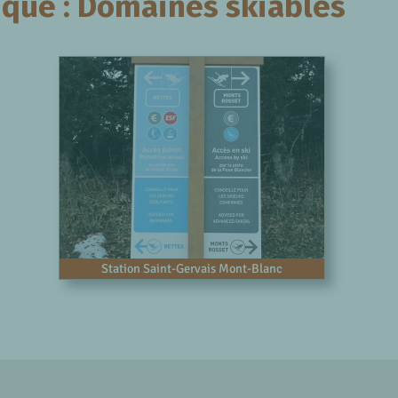
que : Domaines skiables
Station Saint-Gervais Mont-Blanc