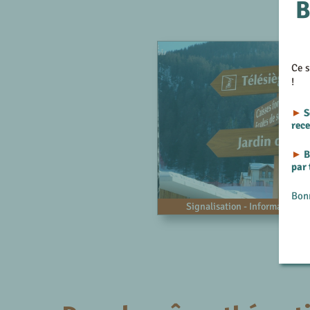
B
Ce s
!
►
S
rec
►
B
par
Bon
Signalisation - Informations 