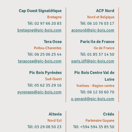
Cap Ouest Signalétique
ACP Nord
Bretagne
Nord et Belgique
Tél: 02 97 66 20 83
Tél: 06 10 76 03 17
bretagne@pic-bois.com
acpnord@pic-bois.com
Tera Ocea
Paris Ile de France
Poitou-Charentes
Ile de France
Tél: 06 25 06 25 44
Tél: 01 85 37 14 50
teraocea@pic-bois.com
paris.idf@pic-bois.com
Pic Bois Pyrénées
Pic Bois Centre Val de
Sud-Ouest
Loire
Tél: 05 62 35 29 16
Yvelines - Region centre
pyrenees@pic-bois.com
Tél: 06 12 30 60 70
o.gerard@pic-bois.com
Altevia
Crédo
Nord Est
Partenaire Guyane
Tél: 03 29 08 50 23
Tél: +594 594 35 85 50