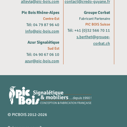
altevia@pic-bois.com
contact@credo-guyane.fr
Pic Bois Rhône-Alpes
Groupe Corbat
Centre-Est
Fabricant Partenaire
Tél: 04 79 87 96 40
PIC BOIS Suisse
Tél: +41 (0)32 566 70 11
info@pic-bois.com
s.berthet@groupe-
Azur Signalétique
corbat.ch
Sud Est
Tél: 04 90 67 06 10
azur@pic-bois.com
© PICBOIS 2012-2026