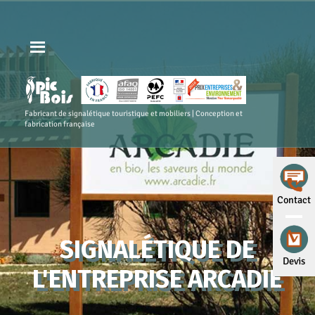
Fabricant de signalétique touristique et mobiliers | Conception et
fabrication française
Contact
SIGNALÉTIQUE DE
Devis
L'ENTREPRISE ARCADIE