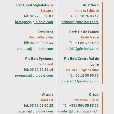
Cap Ouest Signalétique
ACP Nord
Bretagne
Nord et Belgique
Tél: 02 97 66 20 83
Tél: 06 10 76 03 17
bretagne@pic-bois.com
acpnord@pic-bois.com
Tera Ocea
Paris Ile de France
Poitou-Charentes
Ile de France
Tél: 06 25 06 25 44
Tél: 01 85 37 14 50
teraocea@pic-bois.com
paris.idf@pic-bois.com
Pic Bois Pyrénées
Pic Bois Centre Val de
Sud-Ouest
Loire
Tél: 05 62 35 29 16
Yvelines - Region centre
pyrenees@pic-bois.com
Tél: 06 12 30 60 70
o.gerard@pic-bois.com
Altevia
Crédo
Nord Est
Partenaire Guyane
Tél: 03 29 08 50 23
Tél: +594 594 35 85 50
altevia@pic-bois.com
contact@credo-guyane.fr