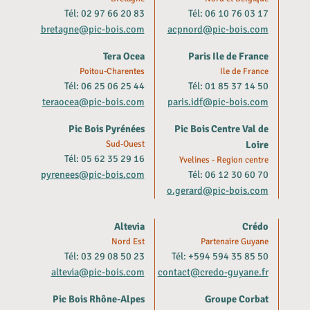
Tél: 02 97 66 20 83
Tél: 06 10 76 03 17
bretagne@pic-bois.com
acpnord@pic-bois.com
Tera Ocea
Paris Ile de France
Poitou-Charentes
Ile de France
Tél: 06 25 06 25 44
Tél: 01 85 37 14 50
teraocea@pic-bois.com
paris.idf@pic-bois.com
Pic Bois Pyrénées
Pic Bois Centre Val de
Sud-Ouest
Loire
Tél: 05 62 35 29 16
Yvelines - Region centre
pyrenees@pic-bois.com
Tél: 06 12 30 60 70
o.gerard@pic-bois.com
Altevia
Crédo
Nord Est
Partenaire Guyane
Tél: 03 29 08 50 23
Tél: +594 594 35 85 50
altevia@pic-bois.com
contact@credo-guyane.fr
Pic Bois Rhône-Alpes
Groupe Corbat