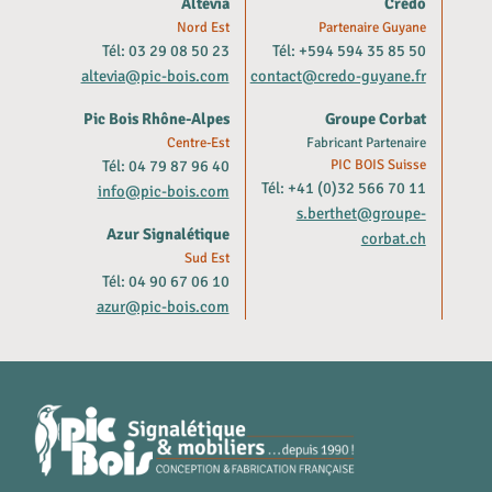
Altevia
Crédo
Nord Est
Partenaire Guyane
Tél: 03 29 08 50 23
Tél: +594 594 35 85 50
altevia@pic-bois.com
contact@credo-guyane.fr
Pic Bois Rhône-Alpes
Groupe Corbat
Centre-Est
Fabricant Partenaire
Tél: 04 79 87 96 40
PIC BOIS Suisse
Tél: +41 (0)32 566 70 11
info@pic-bois.com
s.berthet@groupe-
Azur Signalétique
corbat.ch
Sud Est
Tél: 04 90 67 06 10
azur@pic-bois.com