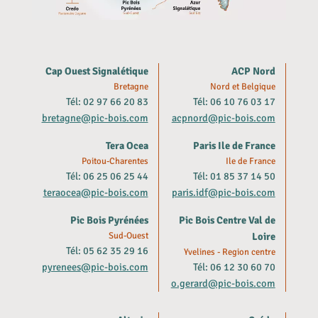
Cap Ouest Signalétique
ACP Nord
Bretagne
Nord et Belgique
Tél: 02 97 66 20 83
Tél: 06 10 76 03 17
bretagne@pic-bois.com
acpnord@pic-bois.com
Tera Ocea
Paris Ile de France
Poitou-Charentes
Ile de France
Tél: 06 25 06 25 44
Tél: 01 85 37 14 50
teraocea@pic-bois.com
paris.idf@pic-bois.com
Pic Bois Pyrénées
Pic Bois Centre Val de
Sud-Ouest
Loire
Tél: 05 62 35 29 16
Yvelines - Region centre
pyrenees@pic-bois.com
Tél: 06 12 30 60 70
o.gerard@pic-bois.com