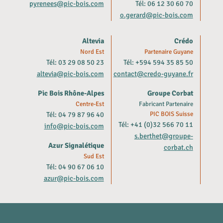
pyrenees@pic-bois.com
Tél: 06 12 30 60 70
o.gerard@pic-bois.com
Altevia
Crédo
Nord Est
Partenaire Guyane
Tél: 03 29 08 50 23
Tél: +594 594 35 85 50
altevia@pic-bois.com
contact@credo-guyane.fr
Pic Bois Rhône-Alpes
Groupe Corbat
Centre-Est
Fabricant Partenaire
Tél: 04 79 87 96 40
PIC BOIS Suisse
Tél: +41 (0)32 566 70 11
info@pic-bois.com
s.berthet@groupe-
Azur Signalétique
corbat.ch
Sud Est
Tél: 04 90 67 06 10
azur@pic-bois.com