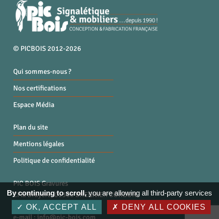
© PICBOIS 2012-2026
Qui sommes-nous ?
Nos certifications
Espace Média
Plan du site
Mentions légales
Politique de confidentialité
PIC BOIS Gravures
By continuing to scroll,
you are allowing all third-party services
ZI la Bruyère, 01300 BREGNIER CORDON
Tél. : 04 79 87 96 40
OK, ACCEPT ALL
DENY ALL COOKIES
e-mail :
info@pic-bois.com