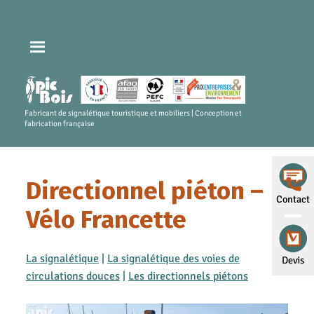
Fabricant de signalétique touristique et mobiliers | Conception et
fabrication française
Directionnel piéton –
Contact
Vélo Francette
La signalétique
|
La signalétique des voies de
Devis
circulations douces
|
Les directionnels piétons