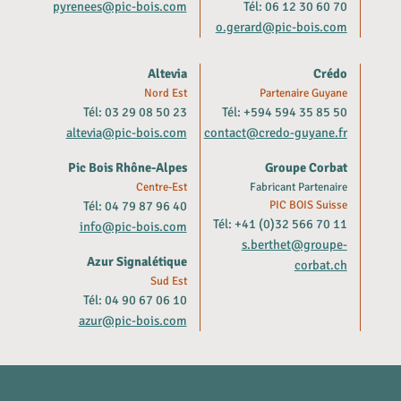
pyrenees@pic-bois.com
Tél: 06 12 30 60 70
o.gerard@pic-bois.com
Altevia
Crédo
Nord Est
Partenaire Guyane
Tél: 03 29 08 50 23
Tél: +594 594 35 85 50
altevia@pic-bois.com
contact@credo-guyane.fr
Pic Bois Rhône-Alpes
Groupe Corbat
Centre-Est
Fabricant Partenaire
Tél: 04 79 87 96 40
PIC BOIS Suisse
Tél: +41 (0)32 566 70 11
info@pic-bois.com
s.berthet@groupe-
Azur Signalétique
corbat.ch
Sud Est
Tél: 04 90 67 06 10
azur@pic-bois.com