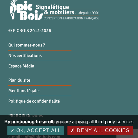
© PICBOIS 2012-2026
Qui sommes-nous ?
Nos certifications
Espace Média
Plan du site
Mentions légales
Politique de confidentialité
PIC BOIS Gravures
By continuing to scroll,
you are allowing all third-party services
ZI la Bruyère, 01300 BREGNIER CORDON
Tél. : 04 79 87 96 40
OK, ACCEPT ALL
DENY ALL COOKIES
e-mail :
info@pic-bois.com