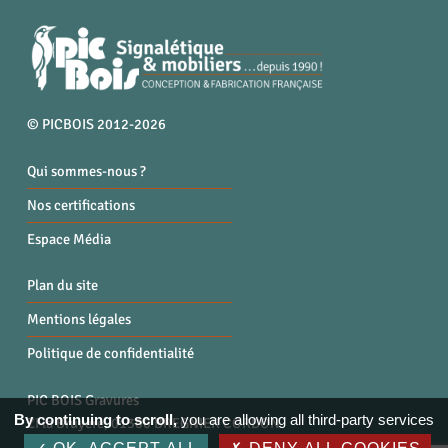
© PICBOIS 2012-2026
Qui sommes-nous ?
Nos certifications
Espace Média
Plan du site
Mentions légales
Politique de confidentialité
PIC BOIS Gravures
By continuing to scroll,
you are allowing all third-party services
ZI la Bruyère, 01300 BREGNIER CORDON
Tél. : 04 79 87 96 40