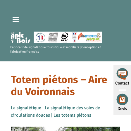
Fabricant de signalétique touristique et mobiliers | Conception et
fabrication française
Totem piétons – Aire
Contact
du Voironnais
La signalétique
|
La signalétique des voies de
Devis
circulations douces
|
Les totems piétons