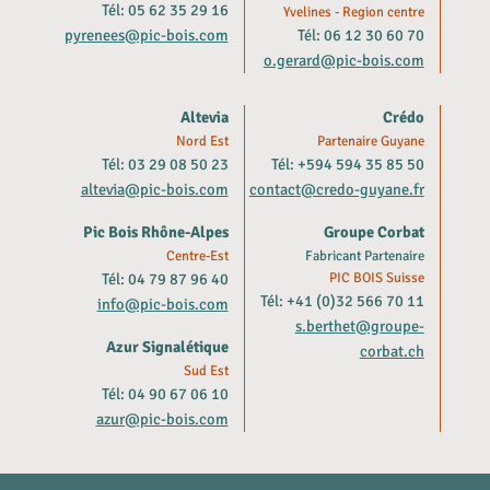
Tél: 05 62 35 29 16
Yvelines - Region centre
pyrenees@pic-bois.com
Tél: 06 12 30 60 70
o.gerard@pic-bois.com
Altevia
Crédo
Nord Est
Partenaire Guyane
Tél: 03 29 08 50 23
Tél: +594 594 35 85 50
altevia@pic-bois.com
contact@credo-guyane.fr
Pic Bois Rhône-Alpes
Groupe Corbat
Centre-Est
Fabricant Partenaire
Tél: 04 79 87 96 40
PIC BOIS Suisse
Tél: +41 (0)32 566 70 11
info@pic-bois.com
s.berthet@groupe-
Azur Signalétique
corbat.ch
Sud Est
Tél: 04 90 67 06 10
azur@pic-bois.com