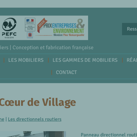
Ress
iers | Conception et fabrication française
LES MOBILIERS
LES GAMMES DE MOBILIERS
RÉA
CONTACT
 Cœur de Village
ne
|
Les directionnels routiers
Panneau directionnel rout