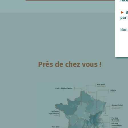
rec
►
B
par
Bon
Près de chez vous !