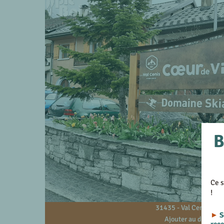
B
Ce s
!
31435 - Val Cenis - 73
►
S
Ajouter au devis