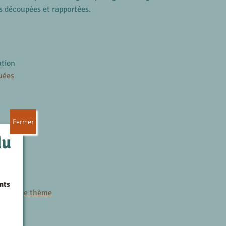
es découpées et rapportées.
ation
uées
Fermer
du
es
nts
r le même thème