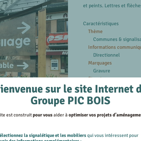
et peints. Lettres et flèch
Caractéristiques
Thème
Communes & signalis
Informations communiq
Directionnel
Marquages
Gravure
Structures
ienvenue sur le site Internet 
Bois
Groupe PIC BOIS
En savoir plus
Voir les produits similair
ite est construit
pour vous
aider à
optimiser vos projets d’aménageme
Voir les réalisations su
électionnez la signalétique et les mobiliers
qui vous intéressent pour