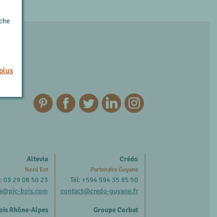
rche
plus
Altevia
Crédo
Nord Est
Partenaire Guyane
l: 03 29 08 50 23
Tél: +594 594 35 85 50
ia@pic-bois.com
contact@credo-guyane.fr
ois Rhône-Alpes
Groupe Corbat