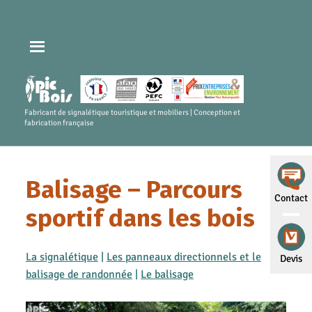
Fabricant de signalétique touristique et mobiliers | Conception et
fabrication française
Balisage – Parcours
Contact
sportif dans les bois
La signalétique
|
Les panneaux directionnels et le
Devis
balisage de randonnée
|
Le balisage