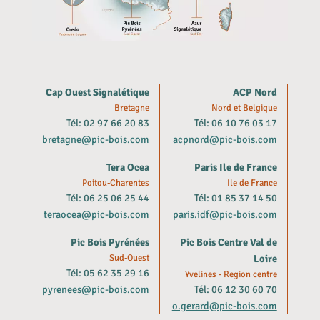
Cap Ouest Signalétique
ACP Nord
Bretagne
Nord et Belgique
Tél: 02 97 66 20 83
Tél: 06 10 76 03 17
bretagne@pic-bois.com
acpnord@pic-bois.com
Tera Ocea
Paris Ile de France
Poitou-Charentes
Ile de France
Tél: 06 25 06 25 44
Tél: 01 85 37 14 50
teraocea@pic-bois.com
paris.idf@pic-bois.com
Pic Bois Pyrénées
Pic Bois Centre Val de
Sud-Ouest
Loire
Tél: 05 62 35 29 16
Yvelines - Region centre
pyrenees@pic-bois.com
Tél: 06 12 30 60 70
o.gerard@pic-bois.com