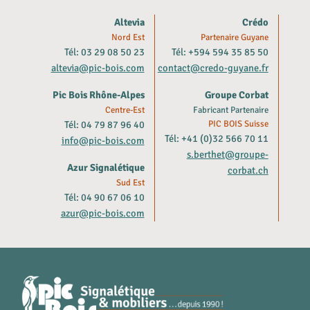
Altevia
Crédo
Nord Est
Partenaire Guyane
Tél: 03 29 08 50 23
Tél: +594 594 35 85 50
altevia@pic-bois.com
contact@credo-guyane.fr
Pic Bois Rhône-Alpes
Groupe Corbat
Centre-Est
Fabricant Partenaire
Tél: 04 79 87 96 40
PIC BOIS Suisse
Tél: +41 (0)32 566 70 11
info@pic-bois.com
s.berthet@groupe-
Azur Signalétique
corbat.ch
Sud Est
Tél: 04 90 67 06 10
azur@pic-bois.com