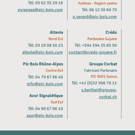
Tél: 05 62 35 29 16
Yvelines - Region centre
pyrenees@pic-bois.com
Tél: 06 12 30 60 70
o.gerard@pic-bois.com
Altevia
Crédo
Nord Est
Partenaire Guyane
Tél: 03 29 08 50 23
Tél: +594 594 35 85 50
altevia@pic-bois.com
contact@credo-guyane.fr
Pic Bois Rhône-Alpes
Groupe Corbat
Centre-Est
Fabricant Partenaire
Tél: 04 79 87 96 40
PIC BOIS Suisse
Tél: +41 (0)32 566 70 11
info@pic-bois.com
s.berthet@groupe-
Azur Signalétique
corbat.ch
Sud Est
Tél: 04 90 67 06 10
azur@pic-bois.com