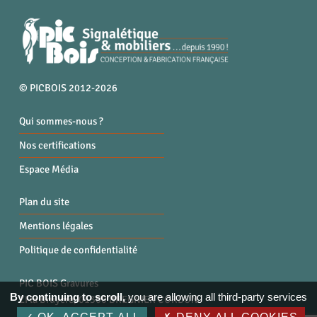
© PICBOIS 2012-2026
Qui sommes-nous ?
Nos certifications
Espace Média
Plan du site
Mentions légales
Politique de confidentialité
PIC BOIS Gravures
By continuing to scroll,
you are allowing all third-party services
ZI la Bruyère, 01300 BREGNIER CORDON
Tél. : 04 79 87 96 40