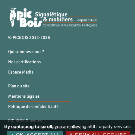
© PICBOIS 2012-2026
Qui sommes-nous ?
Nos certifications
Espace Média
Plan du site
Mentions légales
Politique de confidentialité
PIC BOIS Gravures
By continuing to scroll,
you are allowing all third-party services
ZI la Bruyère, 01300 BREGNIER CORDON
Tél. : 04 79 87 96 40