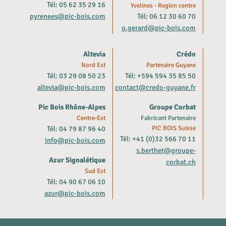
Tél: 05 62 35 29 16
Yvelines - Region centre
pyrenees@pic-bois.com
Tél: 06 12 30 60 70
o.gerard@pic-bois.com
Altevia
Crédo
Nord Est
Partenaire Guyane
Tél: 03 29 08 50 23
Tél: +594 594 35 85 50
altevia@pic-bois.com
contact@credo-guyane.fr
Pic Bois Rhône-Alpes
Groupe Corbat
Centre-Est
Fabricant Partenaire
Tél: 04 79 87 96 40
PIC BOIS Suisse
Tél: +41 (0)32 566 70 11
info@pic-bois.com
s.berthet@groupe-
Azur Signalétique
corbat.ch
Sud Est
Tél: 04 90 67 06 10
azur@pic-bois.com