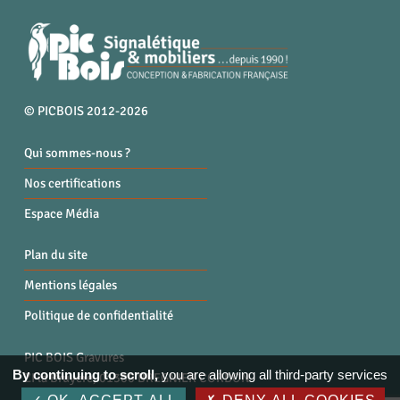
© PICBOIS 2012-2026
Qui sommes-nous ?
Nos certifications
Espace Média
Plan du site
Mentions légales
Politique de confidentialité
PIC BOIS Gravures
By continuing to scroll,
you are allowing all third-party services
ZI la Bruyère, 01300 BREGNIER CORDON
Tél. : 04 79 87 96 40