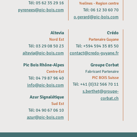
Tél: 05 62 35 29 16
Yvelines - Region centre
pyrenees@pic-bois.com
Tél: 06 12 30 60 70
o.gerard@pic-bois.com
Altevia
Crédo
Nord Est
Partenaire Guyane
Tél: 03 29 08 50 23
Tél: +594 594 35 85 50
altevia@pic-bois.com
contact@credo-guyane.fr
Pic Bois Rhône-Alpes
Groupe Corbat
Centre-Est
Fabricant Partenaire
Tél: 04 79 87 96 40
PIC BOIS Suisse
Tél: +41 (0)32 566 70 11
info@pic-bois.com
s.berthet@groupe-
Azur Signalétique
corbat.ch
Sud Est
Tél: 04 90 67 06 10
azur@pic-bois.com