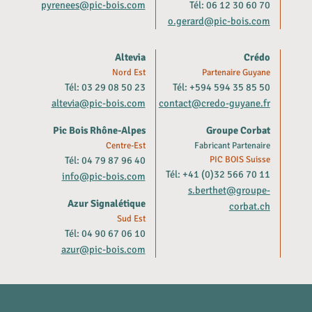
pyrenees@pic-bois.com
Tél: 06 12 30 60 70
o.gerard@pic-bois.com
Altevia
Crédo
Nord Est
Partenaire Guyane
Tél: 03 29 08 50 23
Tél: +594 594 35 85 50
altevia@pic-bois.com
contact@credo-guyane.fr
Pic Bois Rhône-Alpes
Groupe Corbat
Centre-Est
Fabricant Partenaire
Tél: 04 79 87 96 40
PIC BOIS Suisse
Tél: +41 (0)32 566 70 11
info@pic-bois.com
s.berthet@groupe-
Azur Signalétique
corbat.ch
Sud Est
Tél: 04 90 67 06 10
azur@pic-bois.com