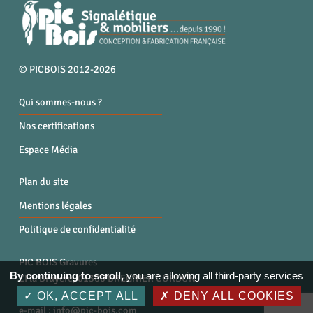
© PICBOIS 2012-2026
Qui sommes-nous ?
Nos certifications
Espace Média
Plan du site
Mentions légales
Politique de confidentialité
PIC BOIS Gravures
By continuing to scroll,
you are allowing all third-party services
ZI la Bruyère, 01300 BREGNIER CORDON
Tél. : 04 79 87 96 40
OK, ACCEPT ALL
DENY ALL COOKIES
e-mail :
info@pic-bois.com