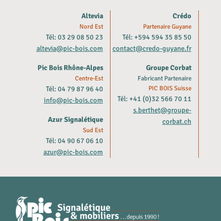
Altevia
Crédo
Nord Est
Partenaire Guyane
Tél: 03 29 08 50 23
Tél: +594 594 35 85 50
altevia@pic-bois.com
contact@credo-guyane.fr
Pic Bois Rhône-Alpes
Groupe Corbat
Centre-Est
Fabricant Partenaire
Tél: 04 79 87 96 40
PIC BOIS Suisse
Tél: +41 (0)32 566 70 11
info@pic-bois.com
s.berthet@groupe-
Azur Signalétique
corbat.ch
Sud Est
Tél: 04 90 67 06 10
azur@pic-bois.com