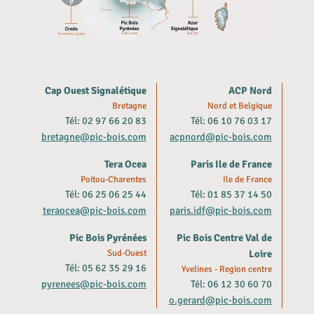
Cap Ouest Signalétique
ACP Nord
Bretagne
Nord et Belgique
Tél: 02 97 66 20 83
Tél: 06 10 76 03 17
bretagne@pic-bois.com
acpnord@pic-bois.com
Tera Ocea
Paris Ile de France
Poitou-Charentes
Ile de France
Tél: 06 25 06 25 44
Tél: 01 85 37 14 50
teraocea@pic-bois.com
paris.idf@pic-bois.com
Pic Bois Pyrénées
Pic Bois Centre Val de
Sud-Ouest
Loire
Tél: 05 62 35 29 16
Yvelines - Region centre
pyrenees@pic-bois.com
Tél: 06 12 30 60 70
o.gerard@pic-bois.com