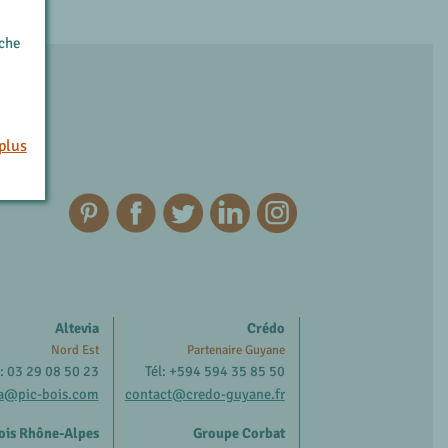
rche
plus
Altevia
Crédo
Nord Est
Partenaire Guyane
l: 03 29 08 50 23
Tél: +594 594 35 85 50
ia@pic-bois.com
contact@credo-guyane.fr
ois Rhône-Alpes
Groupe Corbat