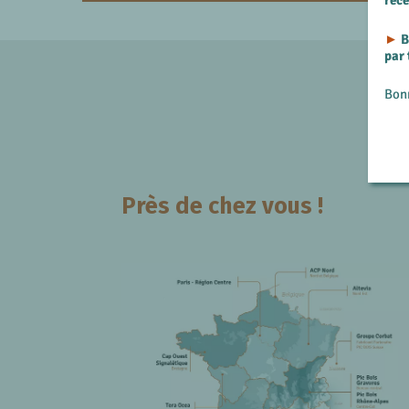
rec
►
B
par
Bon
Près de chez vous !