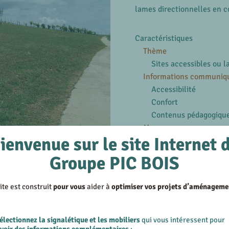
lames directionnelles en 
Caractéristiques
Thème
Sites accessibles ou l
Informations communiq
Accessibilité
Confort
Contenus pédagogiqu
Marquages
ienvenue sur le site Internet 
Gravure
Structures
Groupe PIC BOIS
Bois
ite est construit
pour vous
aider à
optimiser vos projets d’aménageme
En savoir plus
Voir les produits similair
tin - 77
électionnez la signalétique et les mobiliers
qui vous intéressent pour
Voir les réalisations su