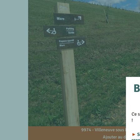
B
Ce s
!
9974 - Villeneuve sous Dammar
►
S
Ajouter au devis