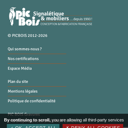
© PICBOIS 2012-2026
Qui sommes-nous ?
Nos certifications
Espace Média
Plan du site
Mentions légales
Politique de confidentialité
PIC BOIS Gravures
By continuing to scroll,
you are allowing all third-party services
ZI la Bruyère, 01300 BREGNIER CORDON
Tél. : 04 79 87 96 40