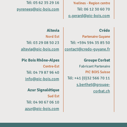
Tél: 05 62 35 29 16
Yvelines - Region centre
pyrenees@pic-bois.com
Tél: 06 12 30 60 70
o.gerard@pic-bois.com
Altevia
Crédo
Nord Est
Partenaire Guyane
Tél: 03 29 08 50 23
Tél: +594 594 35 85 50
altevia@pic-bois.com
contact@credo-guyane.fr
Pic Bois Rhône-Alpes
Groupe Corbat
Centre-Est
Fabricant Partenaire
Tél: 04 79 87 96 40
PIC BOIS Suisse
Tél: +41 (0)32 566 70 11
info@pic-bois.com
s.berthet@groupe-
Azur Signalétique
corbat.ch
Sud Est
Tél: 04 90 67 06 10
azur@pic-bois.com