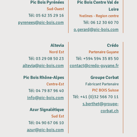
Pic Bois Pyrénées
Pic Bois Centre Val de
Sud-Ouest
Loire
Tél: 05 62 35 29 16
Yvelines - Region centre
pyrenees@pic-bois.com
Tél: 06 12 30 60 70
o.gerard@pic-bois.com
Altevia
Crédo
Nord Est
Partenaire Guyane
Tél: 03 29 08 50 23
Tél: +594 594 35 85 50
altevia@pic-bois.com
contact@credo-guyane.fr
Pic Bois Rhône-Alpes
Groupe Corbat
Centre-Est
Fabricant Partenaire
Tél: 04 79 87 96 40
PIC BOIS Suisse
Tél: +41 (0)32 566 70 11
info@pic-bois.com
s.berthet@groupe-
Azur Signalétique
corbat.ch
Sud Est
Tél: 04 90 67 06 10
azur@pic-bois.com