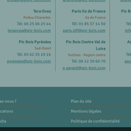
Tera Ocea
Paris Ile de France
Pic B
Poitou-Charentes
Ile de France
Tél: 06 25 06 25 44
Tél: 01 85 37 14 50
Té
teraocea@pic-bois.com
paris.idf@pic-bois.com
inf
Pic Bois Pyrénées
Pic Bois Centre Val de
Az
Sud-Ouest
Loire
Tél: 05 62 35 29 16
Té
Yvelines - Region centre
pyrenees@pic-bois.com
Tél: 06 12 30 60 70
azu
o.gerard@pic-bois.com
es-nous ?
Plan du site
ications
Mentions légales
édia
Politique de confidentialité