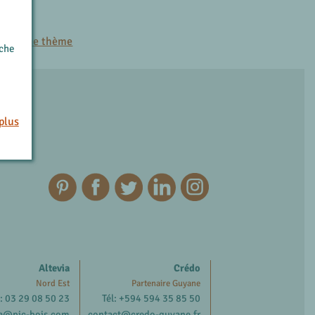
es
r le même thème
rche
plus
Altevia
Crédo
Nord Est
Partenaire Guyane
l: 03 29 08 50 23
Tél: +594 594 35 85 50
ia@pic-bois.com
contact@credo-guyane.fr