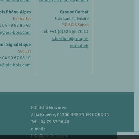
ois Rhône-Alpes
Groupe Corbat
Centre-Est
Fabricant Partenaire
l: 04 79 87 96 40
PIC BOIS Suisse
Tél: +41 (0)32 566 70 11
o@pic-bois.com
s.berthet@groupe-
ur Signalétique
corbat.ch
Sud Est
l: 04 90 67 06 10
r@pic-bois.com
PIC BOIS Gravures
ZI la Bruyère, 01300 BREGNIER CORDON
Tél. : 04 79 87 96 40
e-mail :
info@pic-bois.com