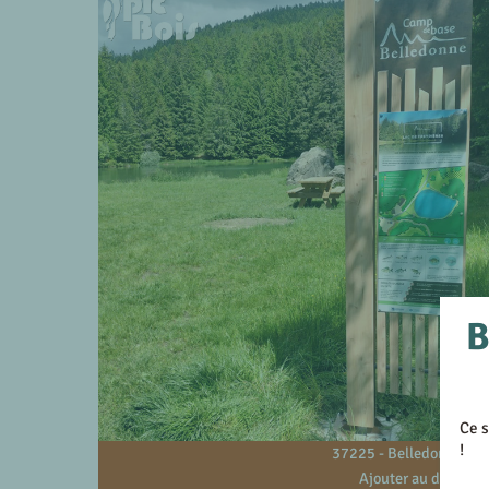
B
Ce s
!
37225 - Belledonne - 3
Ajouter au devis