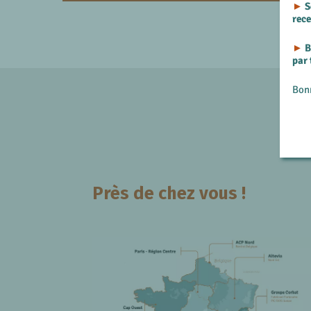
►
S
rec
►
B
par
Bon
Près de chez vous !