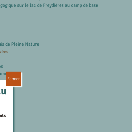
gogique sur le lac de Freydières au camp de base
és de Pleine Nature
uées
es
ommunes
Fermer
du
nts