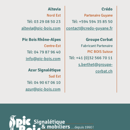
Altevia
Crédo
Nord Est
Partenaire Guyane
Tél: 03 29 08 50 23
Tél: +594 594 35 85 50
altevia@pic-bois.com
contact@credo-guyane.fr
Pic Bois Rhône-Alpes
Groupe Corbat
Centre-Est
Fabricant Partenaire
Tél: 04 79 87 96 40
PIC BOIS Suisse
Tél: +41 (0)32 566 70 11
info@pic-bois.com
s.berthet@groupe-
Azur Signalétique
corbat.ch
Sud Est
Tél: 04 90 67 06 10
azur@pic-bois.com