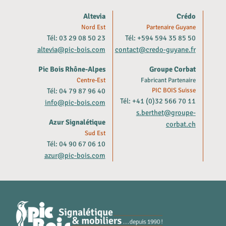
Altevia
Crédo
Nord Est
Partenaire Guyane
Tél: 03 29 08 50 23
Tél: +594 594 35 85 50
altevia@pic-bois.com
contact@credo-guyane.fr
Pic Bois Rhône-Alpes
Groupe Corbat
Centre-Est
Fabricant Partenaire
Tél: 04 79 87 96 40
PIC BOIS Suisse
Tél: +41 (0)32 566 70 11
info@pic-bois.com
s.berthet@groupe-
Azur Signalétique
corbat.ch
Sud Est
Tél: 04 90 67 06 10
azur@pic-bois.com