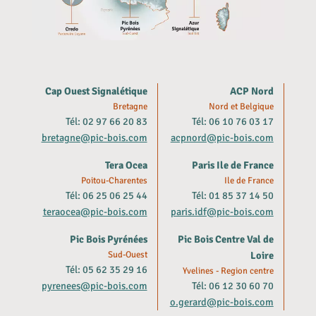
Cap Ouest Signalétique
ACP Nord
Bretagne
Nord et Belgique
Tél: 02 97 66 20 83
Tél: 06 10 76 03 17
bretagne@pic-bois.com
acpnord@pic-bois.com
Tera Ocea
Paris Ile de France
Poitou-Charentes
Ile de France
Tél: 06 25 06 25 44
Tél: 01 85 37 14 50
teraocea@pic-bois.com
paris.idf@pic-bois.com
Pic Bois Pyrénées
Pic Bois Centre Val de
Sud-Ouest
Loire
Tél: 05 62 35 29 16
Yvelines - Region centre
pyrenees@pic-bois.com
Tél: 06 12 30 60 70
o.gerard@pic-bois.com